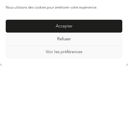
Nous utilisons des cookies pour améliorer votre expérience.
Accepter
Refuser
Voir les préférences
Verrassingen, lachen en uitdagingen
in het hart van uw teams
Maak van bedrijfsdagen echte momenten van
plezier en samenhang.
Meeslepende voorstelling, ludieke activiteiten… elke
ervaring belooft lachen, uitdagingen en
onvergetelijke herinneringen.
CONTACTEER ONS