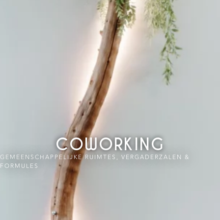
COWORKING
GEMEENSCHAPPELIJKE RUIMTES, VERGADERZALEN &
FORMULES