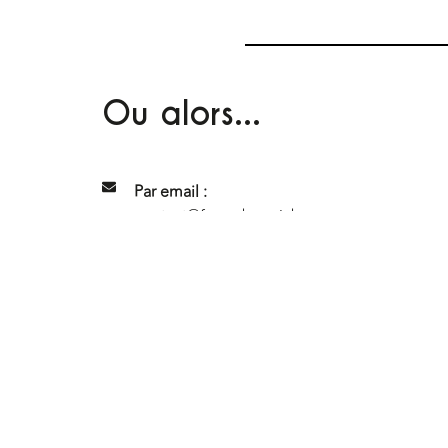
Ou alors...
Par email :
contact@fermebonair.be
Sur place :
275 Chaussée de Nivelles, 1420 Braine-l'All