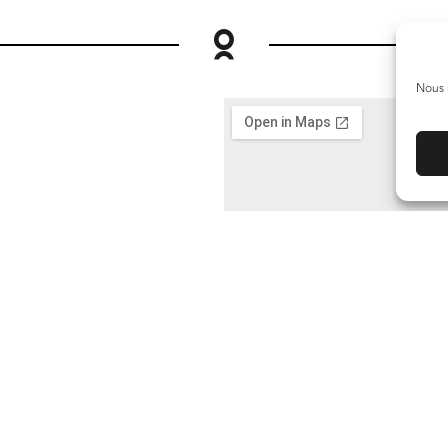
Nous 
eud