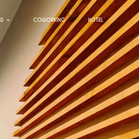
NS
COWORKING
HÔTEL